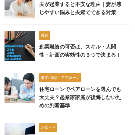
夫が起業すると不安な理由｜妻が感
じやすい悩みと夫婦でできる対策
融資
創業融資の可否は、スキル・人間
性・計画の実効性の３つで決まる！
事業×家計
住宅ローン
住宅ローンでペアローンを選んでも
大丈夫？起業家家庭が後悔しないた
めの判断基準
お知らせ