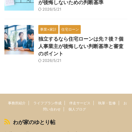
が後悔しないための判断基準
2026/5/21
事業×家計
住宅ローン
独立するなら住宅ローンは先？後？個
人事業主が後悔しない判断基準と審査
のポイント
2026/5/21
事務所紹介
ライフプラン作成
伴走サービス
執筆・監修
お
問い合わせ
個人ブログ
わが家のゆとり帖