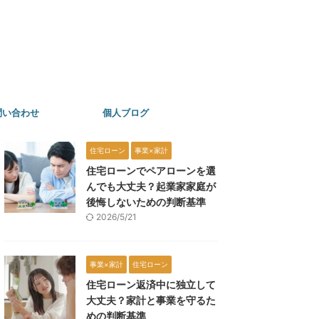
問い合わせ
個人ブログ
住宅ローン
事業×家計
住宅ローンでペアローンを選
んでも大丈夫？起業家家庭が
後悔しないための判断基準
2026/5/21
事業×家計
住宅ローン
住宅ローン返済中に独立して
大丈夫？家計と事業を守るた
めの判断基準