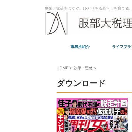
事業と家計をつなぐ。ゆとりある暮らしを育てる
事務所紹介
ライフプラ
HOME
>
執筆・監修
>
ダウンロード