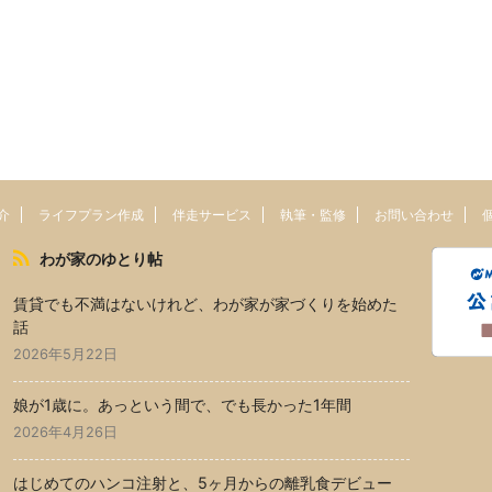
介
ライフプラン作成
伴走サービス
執筆・監修
お問い合わせ
わが家のゆとり帖
賃貸でも不満はないけれど、わが家が家づくりを始めた
話
2026年5月22日
娘が1歳に。あっという間で、でも長かった1年間
2026年4月26日
はじめてのハンコ注射と、5ヶ月からの離乳食デビュー