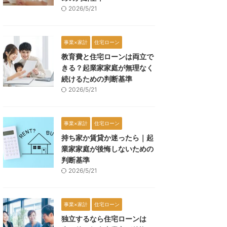
2026/5/21
事業×家計
住宅ローン
教育費と住宅ローンは両立で
きる？起業家家庭が無理なく
続けるための判断基準
2026/5/21
事業×家計
住宅ローン
持ち家か賃貸か迷ったら｜起
業家家庭が後悔しないための
判断基準
2026/5/21
事業×家計
住宅ローン
独立するなら住宅ローンは