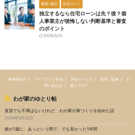
事業×家計
住宅ローン
独立するなら住宅ローンは先？後？個
人事業主が後悔しない判断基準と審査
のポイント
2026/5/21
事務所紹介
ライフプラン作成
伴走サービス
執筆・監修
お
問い合わせ
個人ブログ
わが家のゆとり帖
賃貸でも不満はないけれど、わが家が家づくりを始めた話
2026年5月22日
娘が1歳に。あっという間で、でも長かった1年間